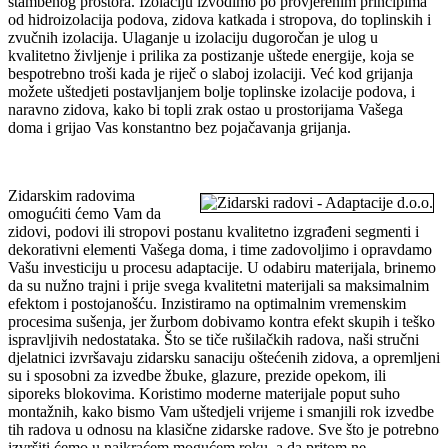
stambenog prostora. Izolaciju izvodimo po provjerenim principima
od hidroizolacija podova, zidova katkada i stropova, do toplinskih i
zvučnih izolacija. Ulaganje u izolaciju dugoročan je ulog u
kvalitetno življenje i prilika za postizanje uštede energije, koja se
bespotrebno troši kada je riječ o slaboj izolaciji. Već kod grijanja
možete uštedjeti postavljanjem bolje toplinske izolacije podova, i
naravno zidova, kako bi topli zrak ostao u prostorijama Vašega
doma i grijao Vas konstantno bez pojačavanja grijanja.
Zidarskim radovima
omogućiti ćemo Vam da
zidovi, podovi ili stropovi postanu kvalitetno izgrađeni segmenti i
dekorativni elementi Vašega doma, i time zadovoljimo i opravdamo
Vašu investiciju u procesu adaptacije. U odabiru materijala, brinemo
da su nužno trajni i prije svega kvalitetni materijali sa maksimalnim
efektom i postojanošću. Inzistiramo na optimalnim vremenskim
procesima sušenja, jer žurbom dobivamo kontra efekt skupih i teško
ispravljivih nedostataka. Što se tiče rušilačkih radova, naši stručni
djelatnici izvršavaju zidarsku sanaciju oštećenih zidova, a opremljeni
su i sposobni za izvedbe žbuke, glazure, prezide opekom, ili
siporeks blokovima. Koristimo moderne materijale poput suho
montažnih, kako bismo Vam uštedjeli vrijeme i smanjili rok izvedbe
tih radova u odnosu na klasične zidarske radove. Sve što je potrebno
izvršiti ćemo u najkraćem mogućem roku, a da pritom ne