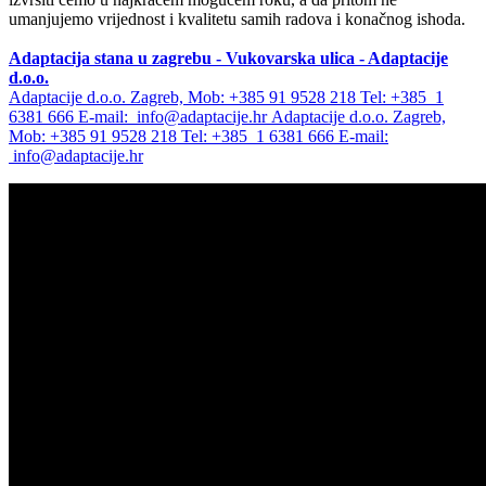
umanjujemo vrijednost i kvalitetu samih radova i konačnog ishoda.
Adaptacija stana u zagrebu - Vukovarska ulica - Adaptacije
d.o.o.
Adaptacije d.o.o. Zagreb, Mob: +385 91 9528 218 Tel: +385 1
6381 666 E-mail:
info@adaptacije.hr
Adaptacije d.o.o. Zagreb,
Mob: +385 91 9528 218 Tel: +385 1 6381 666 E-mail:
info@adaptacije.hr