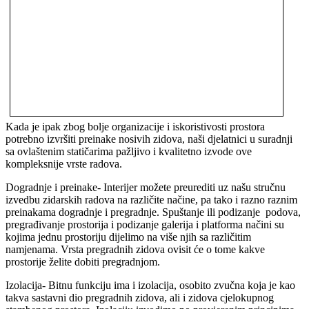
Kada je ipak zbog bolje organizacije i iskoristivosti prostora
potrebno izvršiti preinake nosivih zidova, naši djelatnici u suradnji
sa ovlaštenim statičarima pažljivo i kvalitetno izvode ove
kompleksnije vrste radova.
Dogradnje i preinake- Interijer možete preurediti uz našu stručnu
izvedbu zidarskih radova na različite načine, pa tako i razno raznim
preinakama dogradnje i pregradnje. Spuštanje ili podizanje podova,
pregrađivanje prostorija i podizanje galerija i platforma načini su
kojima jednu prostoriju dijelimo na više njih sa različitim
namjenama. Vrsta pregradnih zidova ovisit će o tome kakve
prostorije želite dobiti pregradnjom.
Izolacija- Bitnu funkciju ima i izolacija, osobito zvučna koja je kao
takva sastavni dio pregradnih zidova, ali i zidova cjelokupnog