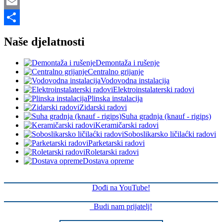
Mastodon
Email
Share
Naše djelatnosti
Demontaža i rušenje
Centralno grijanje
Vodovodna instalacija
Elektroinstalaterski radovi
Plinska instalacija
Zidarski radovi
Suha gradnja (knauf - rigips)
Keramičarski radovi
Soboslikarsko ličilaćki radovi
Parketarski radovi
Roletarski radovi
Dostava opreme
Dođi na YouTube!
Budi nam prijatelj!