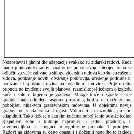
Neizostavni i glavni dio adaptacije svakako su zidarski radovi. Kada
manji građevinski radovi znatno ne poboljšavaju interijer, treba se
odlučiti za veće zahvate u sklopu zidarskih radova kao što su rušenje
zidova, podizanje novih, otvaranje potkrovlja, uređenje podruma ili
podizanje i spuštanje razina na pojedinim katovima. Prije no što
prionete na izvršenje svojih planova, razmislite još jednom o izgledu
kuće i stilu u kojemu je građena. Mnoge kuće i zgrade starije
gradnje imaju određeni raspored prostorija, koji se ne može znatno
poboljšati nikakvim građevinskim radovima. U objektima novije
gradnje ne vlada tolika strogost. Volumeni su raznoliki, prostori
adaptilniji. Tako dok se u starijim kućama poboljšanje postiže jedino
spajanjem sobe i kuhinje naprimjer u jednu prostoriju, u
suvremenijima su moguće mnogobrojne preinake i promjene.
Radovi na zidovima su često opasniji i složeniji nego što to izgleda