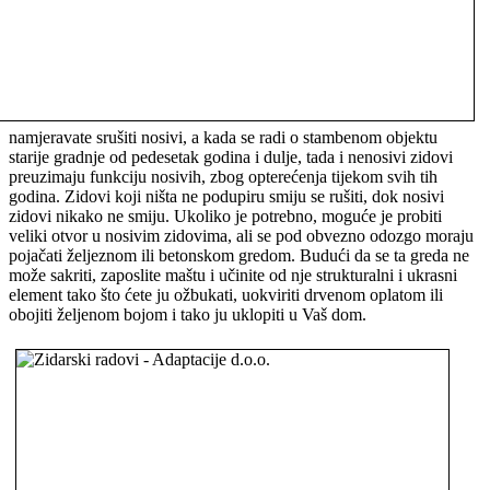
namjeravate srušiti nosivi, a kada se radi o stambenom objektu
starije gradnje od pedesetak godina i dulje, tada i nenosivi zidovi
preuzimaju funkciju nosivih, zbog opterećenja tijekom svih tih
godina. Zidovi koji ništa ne podupiru smiju se rušiti, dok nosivi
zidovi nikako ne smiju. Ukoliko je potrebno, moguće je probiti
veliki otvor u nosivim zidovima, ali se pod obvezno odozgo moraju
pojačati željeznom ili betonskom gredom. Budući da se ta greda ne
može sakriti, zaposlite maštu i učinite od nje strukturalni i ukrasni
element tako što ćete ju ožbukati, uokviriti drvenom oplatom ili
obojiti željenom bojom i tako ju uklopiti u Vaš dom.