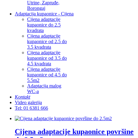
Utrine, Zapruđe,
Borongaj
Adaptacija kupaonice - Cijena
Cijena adaptacije
kupaonice do 2.5
kvadrata
Cijena adaptacije
kupaonice od 2.5 do
3.5 kvadrata
Cijena adaptacije
kupaonice od 3.5 do
4.5 kvadrata
Cijena adaptacije
kupaonice od 4.5 do
5.5m2
Adaptacija malog
WC-a
Kontakt
Video galerija
Tel: 01 6381 666
Cijena adaptacije kupaonice površine