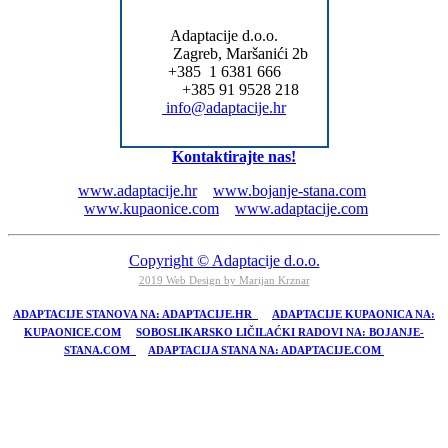
Adaptacije d.o.o.
Zagreb, Maršanići 2b
+385 1 6381 666
+385 91 9528 218
info@adaptacije.hr
Kontaktirajte nas!
www.adaptacije.hr
www.bojanje-stana.com
www.kupaonice.com
www.adaptacije.com
Copyright © Adaptacije d.o.o.
2019 Web Design by Marijan Krznar
ADAPTACIJE STANOVA NA: ADAPTACIJE.HR
ADAPTACIJE KUPAONICA NA:
KUPAONICE.COM
SOBOSLIKARSKO LIČILAĆKI RADOVI NA: BOJANJE-
STANA.COM
ADAPTACIJA STANA NA: ADAPTACIJE.COM