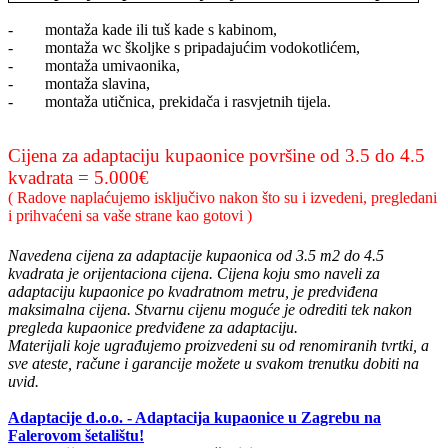
- montaža kade ili tuš kade s kabinom,
- montaža wc školjke s pripadajućim vodokotlićem,
- montaža umivaonika,
- montaža slavina,
- montaža utičnica, prekidača i rasvjetnih tijela.
Cijena za adaptaciju kupaonice površine od 3.5 do 4.5
kvadrata = 5.000€
( Radove naplaćujemo isključivo nakon što su i izvedeni, pregledani
i prihvaćeni sa vaše strane kao gotovi )
Navedena cijena za adaptacije kupaonica od 3.5 m2 do 4.5
kvadrata je orijentaciona cijena. Cijena koju smo naveli za
adaptaciju kupaonice po kvadratnom metru, je predviđena
maksimalna cijena. Stvarnu cijenu moguće je odrediti tek nakon
pregleda kupaonice predviđene za adaptaciju.
Materijali koje ugrađujemo proizvedeni su od renomiranih tvrtki, a
sve ateste, račune i garancije možete u svakom trenutku dobiti na
uvid.
Adaptacije d.o.o. - Adaptacija kupaonice u Zagrebu na
Falerovom šetalištu!