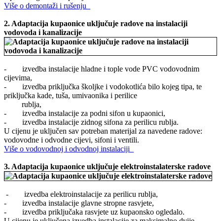
Više o demontaži i rušenju
2.
Adaptacija kupaonice uključuje radove
na instalaciji
vodovoda i kanalizacije
- izvedba instalacije hladne i tople vode PVC vodovodnim
cijevima,
- izvedba priključka školjke i vodokotlića bilo kojeg tipa, te
priključka kade, tuša, umivaonika i perilice
rublja,
- izvedba instalacije za podni sifon u kupaonici,
- izvedba instalacije zidnog sifona za perilicu rublja.
U cijenu je uključen sav potreban materijal za navedene radove:
vodovodne i odvodne cijevi, sifoni i ventili.
Više o vodovodnoj i odvodnoj instalaciji
3.
Adaptacija kupaonice uključuje e
lektroinstalaterske radove
- izvedba elektroinstalacije za perilicu rublja,
- izvedba instalacije glavne stropne rasvjete,
- izvedba priključaka rasvjete uz kupaonsko ogledalo.
U cijenu je uključena izvedba instalacije za maksimalno dvije