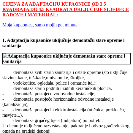
Share
C
IJENA ZA ADAPTACIJU KUPAONICE OD 3.5
KVADRATA DO 4.5 KVADRATA UKLJUČUJE SLJEDEĆE
RADOVE I MATERIJAL:
Moja kupaonica, samo mojih pet minuta
1. Adaptacija kupaonice uključuje demontažu stare opreme i
sanitarija
- demontaža svih starih sanitarija i ostale opreme (što uključuje
slavine, kade, tuš-kade,umivaonike, školjke,
vodokotliće, ogledala, police i ormariće itd.);
- demontaža starih podnih i zidnih keramičkih pločica,
- demontaža postojeće vodovodne instalacije,
- demontaža postojeće horizontalne odvodne instalacije
(kanalizacija),
- demontaža postojećih elektroinstalacija (utičnica, prekidača,
rasvjete...),
- demontaža grijaćeg tijela (radijatora) po potrebi.
U cijenu je uključeno razvrstavanje, pakiranje i odvoz građevinskog
otpada na gradski deponij.