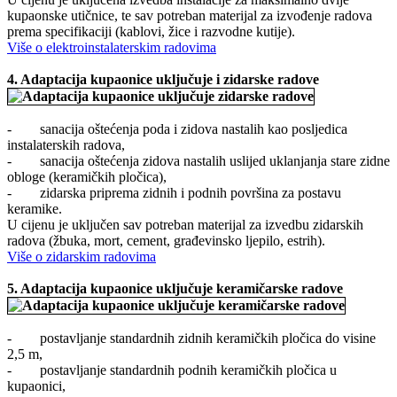
kupaonske utičnice, te sav potreban materijal za izvođenje radova
prema specifikaciji (kablovi, žice i razvodne kutije).
Više o elektroinstalaterskim radovima
4.
Adaptacija kupaonice uključuje i z
idarske radove
- sanacija oštećenja poda i zidova nastalih kao posljedica
instalaterskih radova,
- sanacija oštećenja zidova nastalih uslijed uklanjanja stare zidne
obloge (keramičkih pločica),
- zidarska priprema zidnih i podnih površina za postavu
keramike.
U cijenu je uključen sav potreban materijal za izvedbu zidarskih
radova (žbuka, mort, cement, građevinsko ljepilo, estrih).
Više o zidarskim radovima
5.
Adaptacija kupaonice uključuje
keramičarske radove
- postavljanje standardnih zidnih keramičkih pločica do visine
2,5 m,
- postavljanje standardnih podnih keramičkih pločica u
kupaonici,