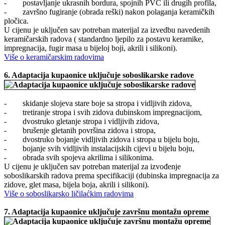
- postavljanje ukrasnih bordura, spojnih PVC ili drugih profila,
- završno fugiranje (obrada reški) nakon polaganja keramičkih
pločica.
U cijenu je uključen sav potreban materijal za izvedbu navedenih
keramičarskih radova ( standardno ljepilo za postavu keramike,
impregnacija, fugir masa u bijeloj boji, akrili i silikoni).
Više o keramičarskim radovima
6.
Adaptacija kupaonice uključuje
soboslikarske radove
- skidanje slojeva stare boje sa stropa i vidljivih zidova,
- tretiranje stropa i svih zidova dubinskom impregnacijom,
- dvostruko gletanje stropa i vidljivih zidova,
- brušenje gletanih površina zidova i stropa,
- dvostruko bojanje vidljivih zidova i stropa u bijelu boju,
- bojanje svih vidljivih instalacijskih cijevi u bijelu boju,
- obrada svih spojeva akrilima i silikonima.
U cijenu je uključen sav potreban materijal za izvođenje
soboslikarskih radova prema specifikaciji (dubinska impregnacija za
zidove, glet masa, bijela boja, akrili i silikoni).
Više o soboslikarsko ličilaćkim radovima
7.
Adaptacija kupaonice uključuje
završnu montažu opreme