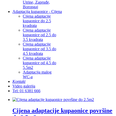
Utrine, Zapruđe,
Borongaj
Adaptacija kupaonice - Cijena
Cijena adaptacije
kupaonice do 2.5
kvadrata
Cijena adaptacije
kupaonice od 2.5 do
3.5 kvadrata
Cijena adaptacije
kupaonice od 3.5 do
4.5 kvadrata
Cijena adaptacije
kupaonice od 4.5 do
5.5m2
Adaptacija malog
WC-a
Kontakt
Video galerija
Tel: 01 6381 666
Cijena adaptacije kupaonice površine