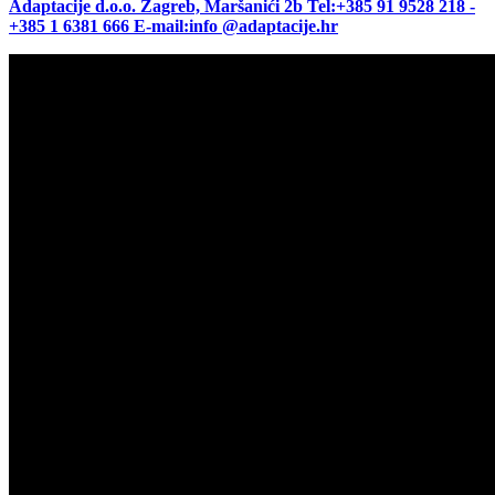
Adaptacije d.o.o. Zagreb, Maršanići 2b Tel:+385 91 9528 218 -
+385 1 6381 666 E-mail:info @adaptacije.hr