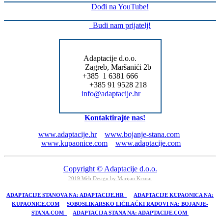
Share
Dođi na YouTube!
Budi nam prijatelj!
Adaptacije d.o.o.
Zagreb, Maršanići 2b
+385 1 6381 666
+385 91 9528 218
info@adaptacije.hr
Kontaktirajte nas!
www.adaptacije.hr
www.bojanje-stana.com
www.kupaonice.com
www.adaptacije.com
Copyright © Adaptacije d.o.o.
2019 Web Design by Marijan Krznar
ADAPTACIJE STANOVA NA: ADAPTACIJE.HR
ADAPTACIJE KUPAONICA NA:
KUPAONICE.COM
SOBOSLIKARSKO LIČILAĆKI RADOVI NA: BOJANJE-
STANA.COM
ADAPTACIJA STANA NA: ADAPTACIJE.COM