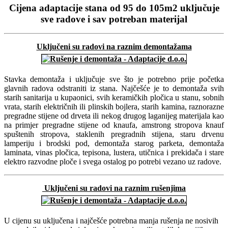
Share
Cijena adaptacije stana od 95 do 105m2 uključuje
sve radove i sav potreban materijal
Uključeni su radovi na raznim demontažama
Stavka demontaža i uključuje sve što je potrebno prije početka
glavnih radova odstraniti iz stana. Najčešće je to demontaža svih
starih sanitarija u kupaonici, svih keramičkih pločica u stanu, sobnih
vrata, starih električnih ili plinskih bojlera, starih kamina, raznorazne
pregradne stijene od drveta ili nekog drugog laganijeg materijala kao
na primjer pregradne stijene od knaufa, amstrong stropova knauf
spuštenih stropova, staklenih pregradnih stijena, staru drvenu
lamperiju i brodski pod, demontaža starog parketa, demontaža
laminata, vinas pločica, tepisona, lustera, utičnica i prekidača i stare
elektro razvodne ploče i svega ostalog po potrebi vezano uz radove.
Uključeni su r
adovi na raznim rušenjima
U cijenu su uključena i najčešće potrebna manja rušenja ne nosivih