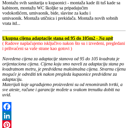
Montažu svih sanitarija u kupaonici - montaža kade ili tuš kade sa
kabinom, montažu WC školjke sa pripadajućim
vodokotlićem, umivaonik, bide, slavine za kadu i
umivaonik. Montaža utičnica i prekidača. Montaža novih sobnih
vrata itd...
Ukupna cijena adaptacije stana od 95 do 105m2
- Na upit
( Radove naplaćujemo isključivo nakon što su i izvedeni, pregledani
i prihvaćeni sa vaše strane kao gotovi )
Navedena cijena za adaptacije stanova od 95 do 105 kvadrata je
orijentaciona cijena. Cijena koju smo naveli za adaptaciju stana po
kvadratnom metru, je predviđena maksimalna cijena. Stvarnu cijenu
moguće je odrediti tek nakon pregleda kupaonice predviđene za
adaptaciju.
Materijali koje ugrađujemo proizvedeni su od renomiranih tvrtki, a
sve ateste, račune i garancije možete u svakom trenutku dobiti na
uvid.
Facebook
LinkedIn