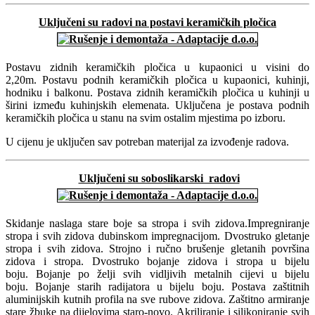
Uključeni su radovi na postavi keramičkih pločica
Postavu zidnih keramičkih pločica u kupaonici u visini do
2,20m. Postavu podnih keramičkih pločica u kupaonici, kuhinji,
hodniku i balkonu. Postava zidnih keramičkih pločica u kuhinji u
širini između kuhinjskih elemenata. Uključena je postava podnih
keramičkih pločica u stanu na svim ostalim mjestima po izboru.
U cijenu je uključen sav potreban materijal za izvođenje radova.
Uključeni su soboslikarski radovi
Skidanje naslaga stare boje sa stropa i svih zidova.Impregniranje
stropa i svih zidova dubinskom impregnacijom. Dvostruko gletanje
stropa i svih zidova. Strojno i ručno brušenje gletanih površina
zidova i stropa. Dvostruko bojanje zidova i stropa u bijelu
boju. Bojanje po želji svih vidljivih metalnih cijevi u bijelu
boju. Bojanje starih radijatora u bijelu boju. Postava zaštitnih
aluminijskih kutnih profila na sve rubove zidova. Zaštitno armiranje
stare žbuke na dijelovima staro-novo. Akriliranje i silikoniranje svih