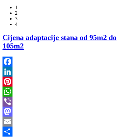
1
2
3
4
Cijena adaptacije stana od 95m2 do
105m2
Facebook
LinkedIn
Pinterest
WhatsApp
Viber
Mastodon
Email