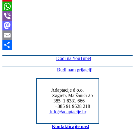
Pinterest
WhatsApp
Viber
Mastodon
Email
Share
Dođi na YouTube!
Budi nam prijatelj!
Adaptacije d.o.o.
Zagreb, Maršanići 2b
+385 1 6381 666
+385 91 9528 218
info@adaptacije.hr
Kontaktirajte nas!