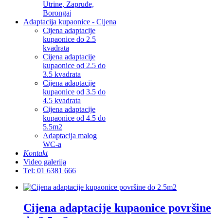
Utrine, Zapruđe,
Borongaj
Adaptacija kupaonice - Cijena
Cijena adaptacije
kupaonice do 2.5
kvadrata
Cijena adaptacije
kupaonice od 2.5 do
3.5 kvadrata
Cijena adaptacije
kupaonice od 3.5 do
4.5 kvadrata
Cijena adaptacije
kupaonice od 4.5 do
5.5m2
Adaptacija malog
WC-a
Kontakt
Video galerija
Tel: 01 6381 666
Cijena adaptacije kupaonice površine