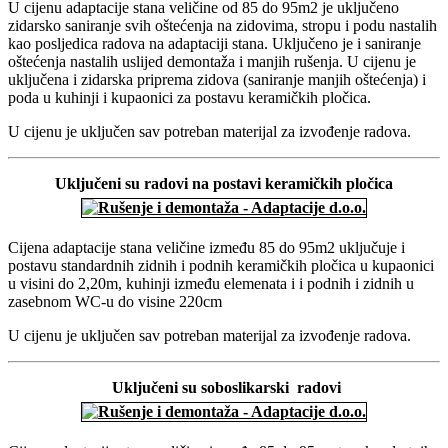
U cijenu adaptacije stana veličine od 85 do 95m2 je uključeno
zidarsko saniranje svih oštećenja na zidovima, stropu i podu nastalih
kao posljedica radova na adaptaciji stana. Uključeno je i saniranje
oštećenja nastalih uslijed demontaža i manjih rušenja. U cijenu je
uključena i zidarska priprema zidova (saniranje manjih oštećenja) i
poda u kuhinji i kupaonici za postavu keramičkih pločica.
U cijenu je uključen sav potreban materijal za izvođenje radova.
Uključeni su radovi na postavi keramičkih pločica
Cijena adaptacije stana veličine između 85 do 95m2 uključuje i
postavu standardnih zidnih i podnih keramičkih pločica u kupaonici
u visini do 2,20m, kuhinji između elemenata i i podnih i zidnih u
zasebnom WC-u do visine 220cm
U cijenu je uključen sav potreban materijal za izvođenje radova.
Uključeni su soboslikarski radovi