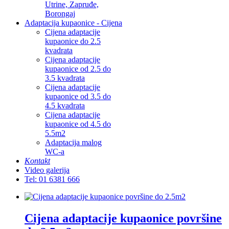
Utrine, Zapruđe,
Borongaj
Adaptacija kupaonice - Cijena
Cijena adaptacije
kupaonice do 2.5
kvadrata
Cijena adaptacije
kupaonice od 2.5 do
3.5 kvadrata
Cijena adaptacije
kupaonice od 3.5 do
4.5 kvadrata
Cijena adaptacije
kupaonice od 4.5 do
5.5m2
Adaptacija malog
WC-a
Kontakt
Video galerija
Tel: 01 6381 666
Cijena adaptacije kupaonice površine