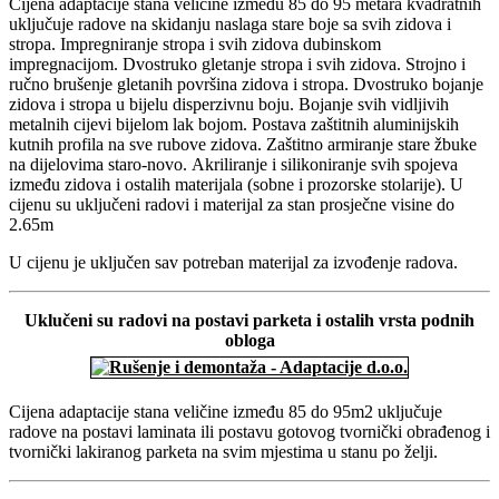
Cijena adaptacije stana veličine između 85 do 95 metara kvadratnih
uključuje radove na skidanju naslaga stare boje sa svih zidova i
stropa. Impregniranje stropa i svih zidova dubinskom
impregnacijom. Dvostruko gletanje stropa i svih zidova. Strojno i
ručno brušenje gletanih površina zidova i stropa. Dvostruko bojanje
zidova i stropa u bijelu disperzivnu boju. Bojanje svih vidljivih
metalnih cijevi bijelom lak bojom. Postava zaštitnih aluminijskih
kutnih profila na sve rubove zidova. Zaštitno armiranje stare žbuke
na dijelovima staro-novo. Akriliranje i silikoniranje svih spojeva
između zidova i ostalih materijala (sobne i prozorske stolarije). U
cijenu su uključeni radovi i materijal za stan prosječne visine do
2.65m
U cijenu je uključen sav potreban materijal za izvođenje radova.
Uklučeni su radovi na postavi parketa i ostalih vrsta podnih
obloga
Cijena adaptacije stana veličine između 85 do 95m2 uključuje
radove na postavi laminata ili postavu gotovog tvornički obrađenog i
tvornički lakiranog parketa na svim mjestima u stanu po želji.