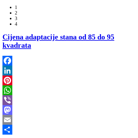
1
2
3
4
Cijena adaptacije stana od 85 do 95
kvadrata
Facebook
LinkedIn
Pinterest
WhatsApp
Viber
Mastodon
Email