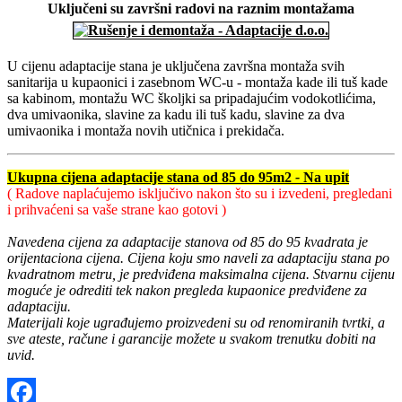
Uključeni su završni radovi na raznim montažama
U cijenu adaptacije stana je uključena završna montaža svih
sanitarija u kupaonici i zasebnom WC-u - montaža kade ili tuš kade
sa kabinom, montažu WC školjki sa pripadajućim vodokotlićima,
dva umivaonika, slavine za kadu ili tuš kadu, slavine za dva
umivaonika i montaža novih utičnica i prekidača.
Ukupna cijena adaptacije stana od 85 do 95m2
-
Na
upit
( Radove naplaćujemo isključivo nakon što su i izvedeni, pregledani
i prihvaćeni sa vaše strane kao gotovi )
Navedena cijena za adaptacije stanova od 85 do 95 kvadrata je
orijentaciona cijena. Cijena koju smo naveli za adaptaciju stana po
kvadratnom metru, je predviđena maksimalna cijena. Stvarnu cijenu
moguće je odrediti tek nakon pregleda kupaonice predviđene za
adaptaciju.
Materijali koje ugrađujemo proizvedeni su od renomiranih tvrtki, a
sve ateste, račune i garancije možete u svakom trenutku dobiti na
uvid.