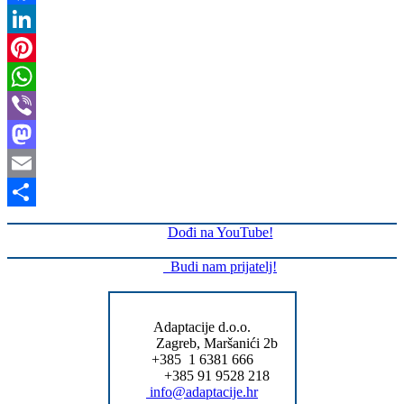
Facebook
LinkedIn
Pinterest
WhatsApp
Viber
Mastodon
Email
Share
Dođi na YouTube!
Budi nam prijatelj!
Adaptacije d.o.o.
Zagreb, Maršanići 2b
+385 1 6381 666
+385 91 9528 218
info@adaptacije.hr