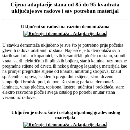
Share
Cijena adaptacije stana od 85 do 95 kvadrata
uključuje sve radove i sav potreban materijal
Uključeni su radovi na raznim demontažama
U stavku demontaža uključeno je sve što je potrebno prije početka
glavnih radova odstraniti iz stana. Najčešće je to demontaža svih
starih sanitarija u kupaonici, svih keramičkih pločica u stanu, sobnih
vrata, starih električnih ili plinskih bojlera, starih kamina, raznorazne
pregradne stijene od drveta ili nekog drugog laganijeg materijala kao
na primjer pregradne stijene od knaufa, amstrong stropova, knauf
spuštenih stropova, staklenih pregradnih stijena, staru drvenu
lamperiju i brodski pod, demontaža starog parketa, demontaža
laminata, vinas pločica, tepisona, lustera, utičnica i prekidača, stare
elektro razvodne ploče i svega ostalog po potrebi unutar stana
vezano uz radove.
Uključen je odvoz šute i ostalog otpadnog građevinskog
materijala